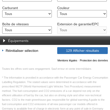
Carburant
Couleur
Mentions légales
Protection des données
Boîte de vitesses
Extension de garantie/EPC
Équipements
Réinitialiser sélection
129
Afficher résultats
Mentions légales
·
Protection des données
Toutes les offres sont sans engagement. Sauf erreur et vente intermédiaire.
* The information is provided in accordance with the Passenger Car Energy Consumption
Labelling Regulation. The stated values were determined in accordance with the
prescribed WLTP (World Harmonised Light Vehicles Test Procedure) measurement
method. The fuel consumption and CO2 emissions of a car depend not only on the
efficient utilisation of fuel by the car, but also on driving style and other non-technical
factors. CO2 is the main greenhouse gas responsible for global warming.A guide to the
fuel consumption and CO2 emissions of all new passenger car models offered in
Germany is available free of charge in electronic form at any point of sale in Germany