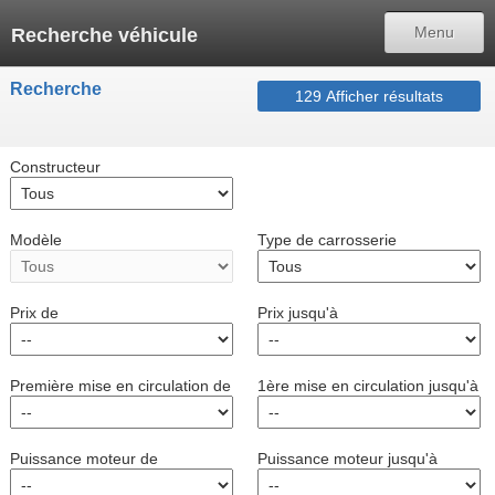
Retour
Menu
Recherche véhicule
Menu
Recherche
129
Afficher résultats
Français
Allemand
Constructeur
Danois
Modèle
Type de carrosserie
Anglais
Espagnol
Prix de
Prix jusqu'à
Italien
Nèerlandais
Première mise en circulation de
1ère mise en circulation jusqu'à
Russe
Puissance moteur de
Puissance moteur jusqu'à
Suédois