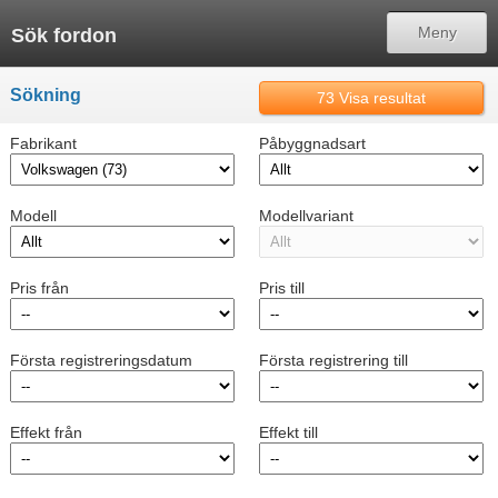
Tillbaka
Meny
Sök fordon
Meny
Sökning
73
Visa resultat
Svenska
Fabrikant
Påbyggnadsart
Tysk
Engelsk
Modell
Modellvariant
Spansk
Pris från
Pris till
Danska
Fransk
Första registreringsdatum
Första registrering till
Italiensk
Ryska
Effekt från
Effekt till
Nederländska