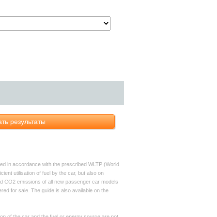
ть результаты
ned in accordance with the prescribed WLTP (World
 utilisation of fuel by the car, but also on
 and CO2 emissions of all new passenger car models
ed for sale. The guide is also available on the
on of the car and the fuel or energy source are not