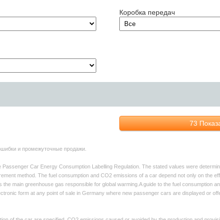
Коробка передач
73
Показа
ошибки и промежуточные продажи.
the Passenger Car Energy Consumption Labelling Regulation. The stated values were determi
ent method. The fuel consumption and CO2 emissions of a car depend not only on the efficient
 is the main greenhouse gas responsible for global warming.A guide to the fuel consumption
lectronic form at any point of sale in Germany where new passenger cars are displayed or offer
tion of the car are specified. CO2 emissions caused or avoided by the production and provisi