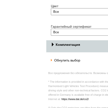
Цвет
Гарантийный сертификат
Комплектация
Обнулить выбор
Все предложения без обязательств. Возможны 
* The information is provided in accordance with 
Harmonised Light Vehicles Test Procedure) measurem
driving style and other non-technical factors. CO2
offered in Germany is available free of charge in e
Internet at:
https://www.dat.de/co2/
.
** Only the CO2 emissions resulting from the opera