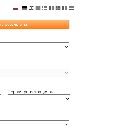
Русский
ть результаты
немецкий
Английский
испанский
датский
французский
Шведский
Первая регистрация до
итальянский
голландский