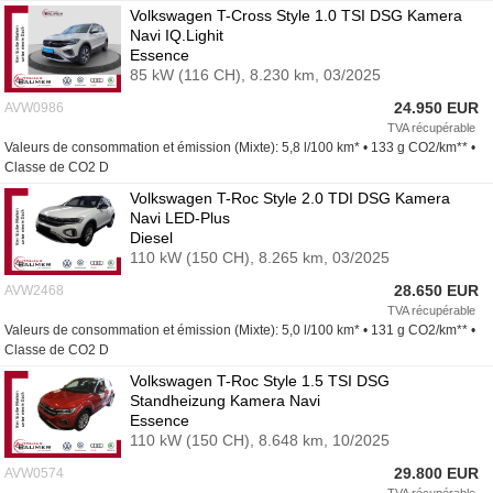
Russe
Volkswagen T-Cross Style 1.0 TSI DSG Kamera
Navi IQ.Lighit
Nèerlandais
Essence
85 kW (116 CH),
8.230 km,
03/2025
24.950 EUR
AVW0986
TVA récupérable
Valeurs de consommation et émission (Mixte): 5,8 l/100 km* • 133 g CO2/km** •
Classe de CO2 D
Volkswagen T-Roc Style 2.0 TDI DSG Kamera
Navi LED-Plus
Diesel
110 kW (150 CH),
8.265 km,
03/2025
28.650 EUR
AVW2468
TVA récupérable
Valeurs de consommation et émission (Mixte): 5,0 l/100 km* • 131 g CO2/km** •
Classe de CO2 D
Volkswagen T-Roc Style 1.5 TSI DSG
Standheizung Kamera Navi
Essence
110 kW (150 CH),
8.648 km,
10/2025
29.800 EUR
AVW0574