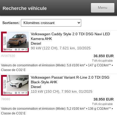
Retour
Menu
Recherche véhicule
Menu
Sortieren:
Modifier ma recherche
Volkswagen Caddy Style 2.0 TDI DSG Navi LED
Kamera AHK
Français
Diesel
90 kW (122 CH),
7.621 km,
10/2025
Allemand
36.850 EUR
AVW7830
TVA récupérable
Anglais
Valeurs de consommation et émission (Mixte): 5,6 l/100 km* • 147 g CO2/km** •
Classe de CO2 E
Espagnol
Volkswagen Passat Variant R-Line 2.0 TDI DSG
Black-Style AHK
Danois
Diesel
110 kW (150 CH),
7.950 km,
01/2025
Suédois
38.950 EUR
78080
TVA récupérable
Italien
Valeurs de consommation et émission (Mixte): 5,2 l/100 km* • 136 g CO2/km** •
Classe de CO2 E