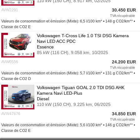
110 kW (150 CH),
8.917 km,
02/2025
30.450 EUR
AVW2291
TVA récupérable
Valeurs de consommation et émission (Mixte): 6,5 l/100 km* • 148 g CO2/km** •
Classe de CO2 E
Volkswagen T-Cross Life 1.0 TSI DSG Kamera
Navi LED ACC PDC
Essence
85 kW (116 CH),
9.058 km,
10/2025
24.200 EUR
AVW0556
TVA récupérable
Valeurs de consommation et émission (Mixte): 5,7 l/100 km* • 131 g CO2/km** •
Classe de CO2 D
Volkswagen Tiguan GOAL 2.0 TDI DSG AHK
Kamera Navi LED-Plus
Diesel
110 kW (150 CH),
9.225 km,
06/2025
34.850 EUR
AVW47676
TVA récupérable
Valeurs de consommation et émission (Mixte): 5,6 l/100 km* • 146 g CO2/km** •
Classe de CO2 E